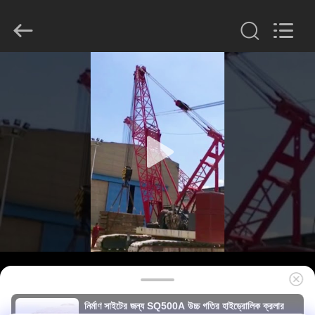
derlandse
ληνικά
日
本語
한국
العرب
हिन्दी
Türkçe
বাড়ি
ndonesia
iếng Việt
ไทย
বাংলা
فارسی
পণ্য
Polski
VR
চীন
ভাল
প্রদর্শন
গুণমান
হাইড্রোলিক
পাইল
ব্রেকার
সরবরাহকারী.
আমাদের
Copyright
©
2010
সম্পর্কে
-
2026
Beijing
Sinovo
International
&
কারখানা
Sinovo
নির্মাণ সাইটের জন্য SQ500A উচ্চ গতির হাইড্রোলিক ক্রলার
Heavy