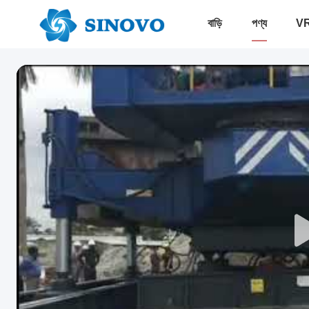
বাড়ি
পণ্য
VR 