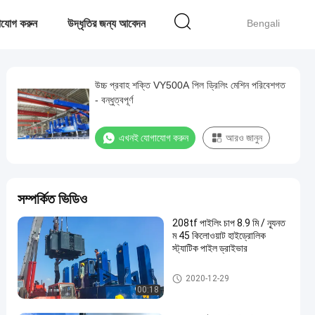
াযোগ করুন
উদ্ধৃতির জন্য আবেদন
Bengali
উচ্চ প্রবাহ শক্তি VY500A পিল ড্রিলিং মেশিন পরিবেশগত
- বন্ধুত্বপূর্ণ
এখনই যোগাযোগ করুন
আরও জানুন
সম্পর্কিত ভিডিও
208tf পাইলিং চাপ 8.9 মি / ন্যূনত
ম 45 কিলোওয়াট হাইড্রোলিক
স্ট্যাটিক পাইল ড্রাইভার
হাইড্রোলিক স্ট্যাটিক পাইল ড্রাইভার
2020-12-29
00:18