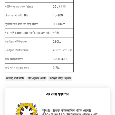
সর্বাধিক প্রবাহ একক সিলিন্ডার
25L / মিনিট
খিলান সংখ্যা কাটা / 8h
40-100
প্রতিটি সময় কাটা পিল জন্য উচ্চতা
≤300mm
খনন মেশিন tonnage সমর্থন (excavavtor)
≥35t
এক টুকরা মডিউল ওজন
280kg
এক টুকরা মডিউল আকার
908x680x380
কাজ অবস্থা মাত্রা
3200-3000
মোট পাইল ব্রেকার ওজন
3.7kg
জলবাহী গাদা কাটার
গাদা ব্রেকার মেশিন
কংক্রিট পাইল ব্রেকার
এর সেরা মূল্য পান
সুবিধার পরিবহন হাইড্রোলিক পাইল ব্রেকার
690kN সহ 180 মিমি সিলিন্ডার স্ট্রোক / পাইল