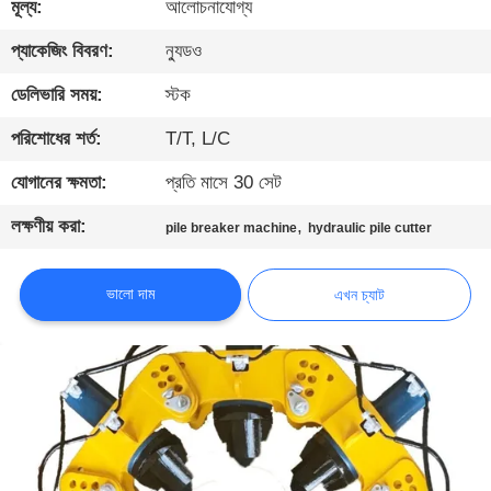
মূল্য:
আলোচনাযোগ্য
ভ্রমণ
প্যাকেজিং বিবরণ:
ন্যুডও
মান
ডেলিভারি সময়:
স্টক
নিয়ন্ত্রণ
পরিশোধের শর্ত:
T/T, L/C
যোগানের ক্ষমতা:
প্রতি মাসে 30 সেট
যোগাযোগ
করুন
লক্ষণীয় করা:
,
pile breaker machine
hydraulic pile cutter
এখন
ভালো দাম
এখন চ্যাট
চ্যাট
COMPANY
NEWS