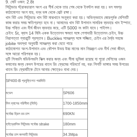
9. মোট ওজন: 2.8t
সিলিন্ডার স্ট্রাকচারাল অংশ এর শীর্ষ থেকে তার শেষ থেকে ইনস্টল করা হয়। বল সমগ্র
কাঠামোগত অংশ যায়, বন্ধ ভঙ্গ থেকে বোল্ট রক্ষা।
খাদ বিট এবং সিলিন্ডার খাদ বিট মাঝখানে সংযুক্ত করা হয়। অভিন্নভাবে জোরপূর্বক মেশিনটি
কাজ করার সময় ক্ষতিগ্রস্ত হবে না। আমাদের খাদ বিট উপাদান সামরিক ব্যবহার খাদ ইস্পাত,
উচ্চ শক্তি এবং দীর্ঘ জীবন ব্যবহার করে, এটি 5000 নং কাটা যাবে। পাইলস।
চেইন: 5t, ব্যাস 14 মিমি একক উত্তোলন ক্ষমতা সঙ্গে পেশাদারী উত্তোলন চেইন, উচ্চ
নিরাপত্তা গ্যারান্টি প্রস্তাব। Buckles সামঞ্জস্য সঙ্গে সজ্জিত, চেইন এর দৈর্ঘ্য সহজে
jobite অবস্থা অনুযায়ী সামঞ্জস্য করা যেতে পারে
কাঠামোগত অংশ-উপাদান এবং কৌশল উভয় উচ্চ মানের মান নিয়ন্ত্রণ এবং দীর্ঘ সেবা জীবন,
সঙ্গে আরো পরিপক্ক হয়।
দুটি পিনগুলি মডিউলগুলি ফিক্স করার জন্য এবং সীমা ভূমিকা রয়েছে যা পুরো মেশিনের ওজন
কমানোর জন্য কেবল উপরের ধাতব রিং ফ্রেমের পরিবর্তে নয়, বরং পিলটি ভাঙ্গার সময় উপরের
ধাতব রিং ফ্রেমটিকে টেনে আনার ক্ষেত্রেও বাধা দেয়।
SP400-B প্রযুক্তিগত পরামিতি
মডেল
SP606
পিল ব্যাসের পরিসীমা (মিমি)
1700-1850mm
সর্বোচ্চ ড্রিল রড চাপ
690KN
হাইড্রোলিক সিলিন্ডার সর্বোচ্চ strake
180mm
সর্বোচ্চ চাপ জলবাহী সিলিন্ডার
34.3Mpa