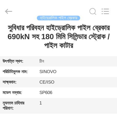
International
&
Sinovo
Heavy
Industry
হাইড্রোলিক পাইল ব্রেকার
Co.Ltd..
All
Rights
সুবিধার পরিবহন হাইড্রোলিক পাইল ব্রেকার
বাড়ি
Reserved.
690kN সহ 180 মিমি সিলিন্ডার স্ট্রোক /
পণ্য
পাইল কাটার
VR
উৎপত্তি স্থল:
চীন
প্রদর্শন
পরিচিতিমুলক নাম:
SINOVO
সাক্ষ্যদান:
CE/ISO
আমাদের
মডেল নম্বার:
SP606
সম্পর্কে
ন্যূনতম চাহিদার
1
পরিমাণ:
কারখানা