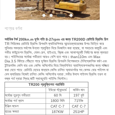
সাইট
ম্যাপ
গোপনীয়তা
পণ্যের বর্ণনা
নীতি
সর্বাধিক টর্ক 200kn.m ঘূর্ণন গতি 8-27rpm এর জন্য TR200D রোটারি ড্রিলিং রিগ
TR সিরিজের রোটারি ড্রিলিং রিগগুলি ক্যাটারপিলার আন্ডারক্যারেজের উপর ভিত্তি করে
সুবিধার সমন্বয়ে সর্বশেষ উন্নত প্রযুক্তি দিয়ে ডিজাইন করা হয়েছে, যা সবচেয়ে বহুমুখী এবং
গভীর ফাউন্ডেশন ড্রিলিং, যেমন রেল, হাইওয়ে, ব্রিজ এবং আকাশচুম্বী নির্মাণের জন্য ব্যবহৃত
হয়। পাইলিংয়ের সর্বোচ্চ গভীরতা আরও বেশি হতে পারে। than110m এবং Max
Dia.3.5 মিটারে পৌঁছতে পারে ঘূর্ণমান ড্রিলিং রিগগুলি বিশেষভাবে টেলিস্কোপিক ঘর্ষণ এবং
ইন্টারলকিং কেলি বার এবং কেসিং অসিলেটর দিয়ে নিম্নলিখিত অ্যাপ্লিকেশনগুলির জন্য সজ্জিত
করা যেতে পারে: রোটারি হেডের মাধ্যমে কেসিং চালিত অ্যাডাপ্টার সহ কেসড বোর পাইলস বা
বেস ক্যারিয়ার নিজেই চালিত কেসিং অসিলেটর দ্বারা ;গভীর উদাস পাইলস ড্রিলিং তরল বা
শুষ্ক গর্ত দ্বারা স্থির;মাটি স্থানচ্যুতি পাইলিং সিস্টেম।
TR200 প্রযুক্তিগত পরামিতি
ইউরো স্ট্যান্ডার্ড
মার্কিন মান
সর্বোচ্চ তুরপুন গভীরতা
60 মি
197 ফুট
সর্বোচ্চ গর্ত ব্যাস
1800 মিমি
71ইঞ্চি
ইঞ্জিন মডেল
CAT C-7
CAT C-7
হারের ক্ষমতা
187KW
251HP