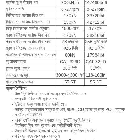
সর্বোচ্চ ঘূর্ণন সঁচারক বল
200kN.m
147460lb-ft
ঘূর্ণায়মান গতি
8~27rpm
8~27rpm
সিলিন্ডারের সর্বোচ্চ ভিড় বল
150kN
33720lbf
সিলিন্ডারের সর্বোচ্চ নিষ্কাশন বল
190kN
42712lbf
ভিড় সিলিন্ডারের সর্বোচ্চ স্ট্রোক
4500 মিমি
177ইঞ্চি
প্রধান উইঞ্চের সর্বোচ্চ টানা বল
170kN
38216lbf
প্রধান উইঞ্চের সর্বোচ্চ টানা গতি
78মি/মিনিট
256 ফুট/মিনিট
প্রধান উইঞ্চের তারের লাইন
Φ26 মিমি
Φ1.0 ইঞ্চি
অক্জিলিয়ারী উইঞ্চের সর্বোচ্চ টানা বল
80kN
17984lbf
আন্ডারক্যারেজ
CAT 329D
CAT 329D
ট্র্যাক জুতা প্রস্থ
800 মিমি
31ইঞ্চি
ক্রলারের প্রস্থ
3000-4300 মিমি
118-169in
পুরো মেশিনের ওজন
55.5T
55.5T
প্রধান বৈশিষ্ট্য:
- উচ্চ স্থিতিশীলতা এবং মানের মূল ক্যাটারপিলার বেস
- কম্প্যাক্ট শক্তিশালী ঘূর্ণমান মাথা
- ইঞ্জিনের জন্য অপারেশনের জরুরী মোড
- সমস্ত বৈদ্যুতিকভাবে সক্রিয় ফাংশন, রঙিন LCD ডিসপ্লে জন্য PCL নিয়ামক
- মাস্ট সাপোর্ট ইউনিট
- ডাবল মোটর এবং ডবল হ্রাসের মূল পেটেন্ট ড্রাইভিং গঠন
- নিয়ন্ত্রিত ফ্রি-ফল প্রধান এবং অক্জিলিয়ারী উইঞ্চ
- উদ্ভাবনী উন্নত ইলেক্ট্রো-হাইড্রোলিক আনুপাতিক সিস্টেম
- পরিবহন সহজ এবং দ্রুত সমাবেশ