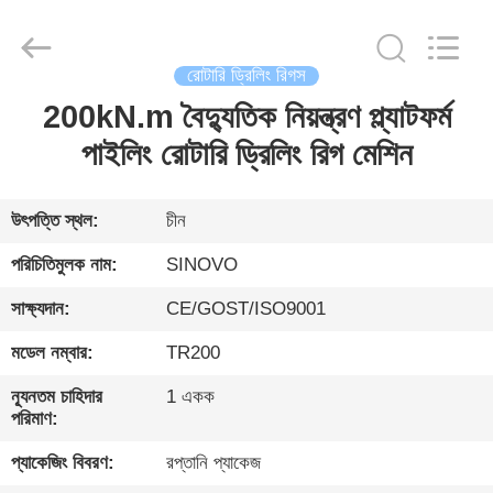
International
&
Sinovo
Heavy
Industry
রোটারি ড্রিলিং রিগস
Co.Ltd..
All
Rights
200kN.m বৈদ্যুতিক নিয়ন্ত্রণ প্ল্যাটফর্ম
বাড়ি
Reserved.
পাইলিং রোটারি ড্রিলিং রিগ মেশিন
পণ্য
উৎপত্তি স্থল:
চীন
VR
পরিচিতিমুলক নাম:
SINOVO
প্রদর্শন
সাক্ষ্যদান:
CE/GOST/ISO9001
মডেল নম্বার:
TR200
আমাদের
সম্পর্কে
ন্যূনতম চাহিদার
1 একক
পরিমাণ:
প্যাকেজিং বিবরণ:
রপ্তানি প্যাকেজ
কারখানা