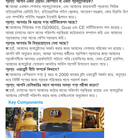
প্রশ্ন: আপনি একটি ট্রেডিং কোম্পানি বা একটি প্রস্তুতকারক?
ক:
আমরা একজন পেশাদার প্রস্তুতকারক, এবং আমাদের কারখানাটি প্রধানত সিরিজ
হাইড্রোলিক রোটারি রিগ, হাইড্রোলিক পাইল ব্রেকার, অন্বেষণ সরঞ্জাম, কোর ড্রিলিং রিগ
এবং সম্পর্কিত পাইলিং সরঞ্জাম ইত্যাদি উত্পাদন করে।
প্রশ্ন: আপনার কি ধরনের পণ্য সার্টিফিকেশন আছে?
ক:
আমাদের সিরিজের পণ্য ISO9001, Gost এবং CE সার্টিফিকেশন পাস করেছে।
আমরা চালানের আগে মানের পরিদর্শন প্রক্রিয়া কঠোরভাবে সম্পাদন করি এবং আমাদের
গ্রাহকদের সেরা মানের মেশিন সরবরাহ করি।
প্রশ্নঃ আপনার কি বিক্রয়োত্তর সেবা আছে?
ক:
হ্যাঁ, আমাদের ক্লায়েন্টদের সমর্থন করার জন্য আমাদের পেশাদার পরিষেবা দল রয়েছে।
আপনি যদি অনুরোধ করেন, আমরা আপনার কর্মীদের প্রশিক্ষণ প্রদানের জন্য আমাদের
প্রকৌশলীকে আপনার ওয়ার্কসাইটে পাঠাতে পারি।চ্যাসিসের জন্য, যেমন CAT চ্যাসিস,
আমাদের ক্লায়েন্টরা গ্লোবাল আফটার সার্ভিস সাপোর্ট উপভোগ করতে পারে।
প্রশ্ন: ওয়ারেন্টি নীতি সম্পর্কে কিভাবে?
ক:
আমাদের বেশিরভাগ পণ্য 1 বছর বা 2000 কাজের ঘন্টা ওয়ারেন্টি সমর্থন করে, অনুগ্রহ
করে নির্দিষ্ট পণ্যের জন্য গ্রাহক পরিষেবার সাথে পরামর্শ করুন
প্রশ্ন: আপনি ডেলিভারির আগে আপনার সমস্ত পণ্য পরীক্ষা করেন?
ক:
হ্যাঁ, চালানের আগে আমাদের কঠোর মানের পরিদর্শন প্রক্রিয়া রয়েছে এবং ক্লায়েন্টরা
আমাদের মেশিনটি পরিদর্শন করার জন্য এসজিএসকে অনুমোদন করে।