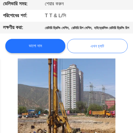
ভ্রমণ
ডেলিভারি সময়:
শেয়ার করুন
পরিশোধের শর্ত:
T T & L/সি
মান
লক্ষণীয় করা:
,
,
রোটারি ড্রিলিং মেশিন
রোটারি রিগ মেশিন
হাইড্রোলিক রোটারি ড্রিলিং রিগ
নিয়ন্ত্রণ
ভালো দাম
এখন চ্যাট
যোগাযোগ
করুন
এখন
চ্যাট
COMPANY
NEWS