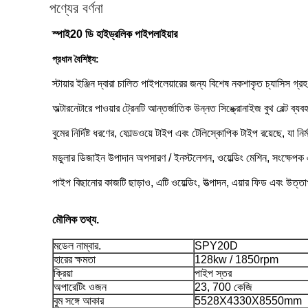
পণ্যের বর্ণনা
স্পাই20 ডি হাইড্রলিক পাইপলাইয়ার
প্রধান বৈশিষ্ট্য:
স্টায়ার ইঞ্জিন দ্বারা চালিত পাইপলেয়ারের জন্য বিশেষ নকশাকৃত চ্যাসিস গ
অল্টারনেটারে পাওয়ার ট্রেনটি আন্তর্জাতিক উন্নত সিঙ্ক্রোনাইজ বুথ বেল্ট ব্য
বুমের নির্দিষ্ট ধরণের, ফোল্ডওয়ে টাইপ এবং টেলিস্কোপিক টাইপ রয়েছে, যা নি
মডুলার ডিজাইন উপাদান অপসারণ / ইনস্টলেশন, ওয়েল্ডিং মেশিন, সংক্ষেপক এ
পাইপ বিছানোর কাজটি ছাড়াও, এটি ওয়েল্ডিং, উত্পাদন, এয়ার ফিড এবং উত্ত
মৌলিক তথ্য.
মডেল নাম্বার.
SPY20D
হারের ক্ষমতা
128kw / 1850rpm
ক্রিয়া
পাইপ স্তর
অপারেটিং ওজন
23, 700 কেজি
বুম সঙ্গে আকার
5528X4330X8550mm