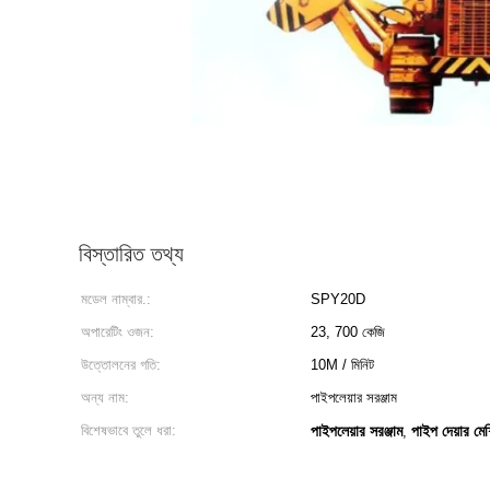
বিস্তারিত তথ্য
মডেল নাম্বার.:
SPY20D
অপারেটিং ওজন:
23, 700 কেজি
উত্তোলনের গতি:
10M / মিনিট
অন্য নাম:
পাইপলেয়ার সরঞ্জাম
বিশেষভাবে তুলে ধরা:
পাইপলেয়ার সরঞ্জাম
পাইপ দেয়ার মে
,