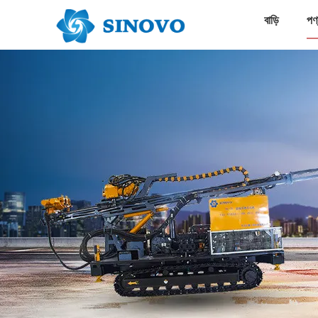
বাড়ি
পণ