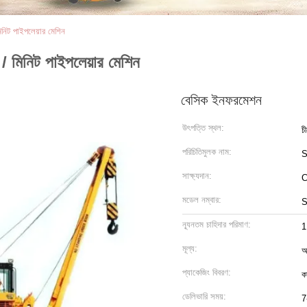
নিট পাইপলেয়ার মেশিন
 মিনিট পাইপলেয়ার মেশিন
বেসিক ইনফরমেশন
উৎপত্তি স্থল:
চ
পরিচিতিমুলক নাম:
সাক্ষ্যদান:
C
মডেল নম্বার:
ন্যূনতম চাহিদার পরিমাণ:
1
মূল্য:
আ
প্যাকেজিং বিবরণ:
ক
ডেলিভারি সময়:
7