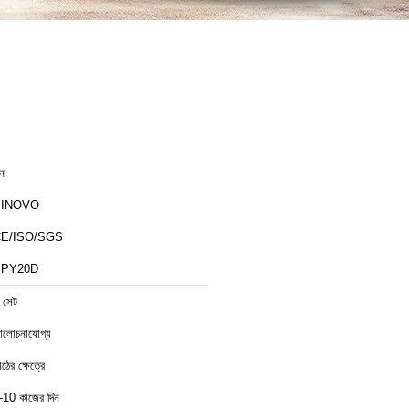
ীন
SINOVO
E/ISO/SGS
SPY20D
 সেট
লোচনাযোগ্য
াঠের ক্ষেত্রে
-10 কাজের দিন