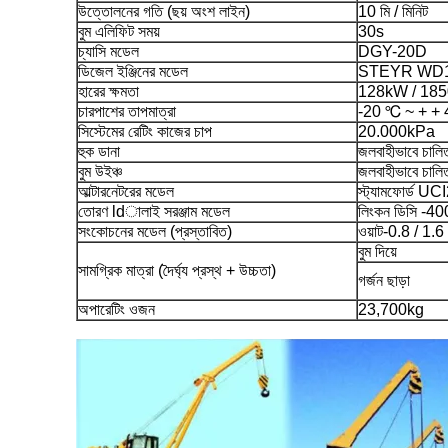
উত্তোলনের গতি (ছয় অংশ লাইন)
10 মি / মিনিট
বুম এলিফিট সময়
30s
চ্যাসি মডেল
DGY-20D
ডিজেল ইঞ্জিনের মডেল
STEYR WD
হারের ক্ষমতা
128kW / 18
চারপাশের তাপমাত্রা
-20 ℃ ~ + +
সিস্টেমের রেটিং কাজের চাপ
20.000kPa
হুক ডানা
জলবাহীভাবে চালিত, 
বুম উইঞ্চ
জলবাহীভাবে চালিত, 
আল্টারনেটরের মডেল
স্ট্যামফোর্ড 
তোরণ ldালাই সরঞ্জাম মডেল
লিংকন ডিসি -40
সংকোচনের মডেল (প্রস্তাবিত)
ওয়াট-0.8 / 1.6
বুম দিয়ে
সামগ্রিক মাত্রা (দৈর্ঘ্য প্রস্থ + উচ্চতা)
গর্জন ছাড়া
অপারেটিং ওজন
23,700kg