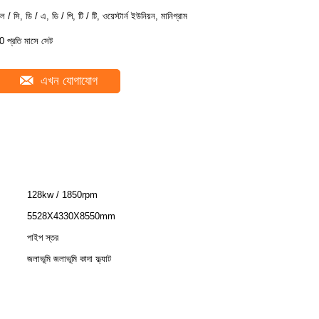
ল / সি, ডি / এ, ডি / পি, টি / টি, ওয়েস্টার্ন ইউনিয়ন, মানিগ্রাম
0 প্রতি মাসে সেট
এখন যোগাযোগ
128kw / 1850rpm
5528X4330X8550mm
পাইপ স্তর
জলাভূমি জলাভূমি কাদা ফ্ল্যাট