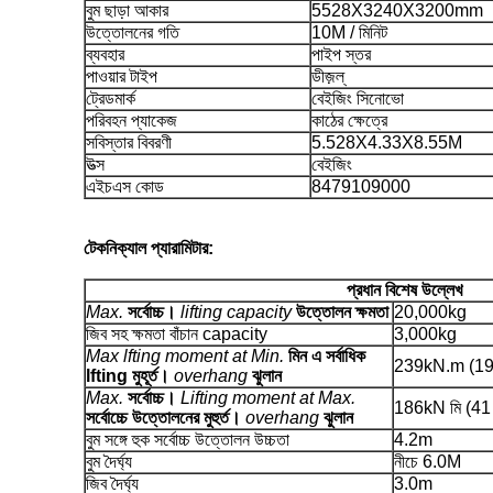
বুম ছাড়া আকার
5528X3240X3200mm
উত্তোলনের গতি
10M / মিনিট
ব্যবহার
পাইপ স্তর
পাওয়ার টাইপ
ডীজ়ল্
ট্রেডমার্ক
বেইজিং সিনোভো
পরিবহন প্যাকেজ
কাঠের ক্ষেত্রে
সবিস্তার বিবরণী
5.528X4.33X8.55M
উত্স
বেইজিং
এইচএস কোড
8479109000
টেকনিক্যাল প্যারামিটার:
প্রধান বিশেষ উল্লেখ
Max.
সর্বোচ্চ।
lifting capacity
উত্তোলন ক্ষমতা
20,000kg
জিব সহ ক্ষমতা বাঁচান capacity
3,000kg
Max lfting moment at Min.
মিন এ সর্বাধিক
239kN.m (19
lfting মুহূর্ত।
overhang
ঝুলান
Max.
সর্বোচ্চ।
Lifting moment at Max.
186kN মি (41 
সর্বোচ্চে উত্তোলনের মুহুর্ত।
overhang
ঝুলান
বুম সঙ্গে হুক সর্বোচ্চ উত্তোলন উচ্চতা
4.2m
বুম দৈর্ঘ্য
নীচে 6.0M
জিব দৈর্ঘ্য
3.0m