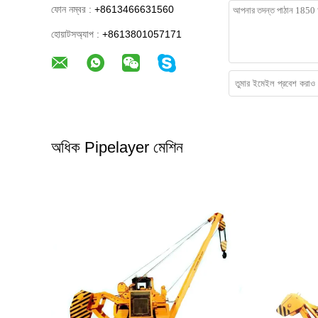
ফোন নম্বর :
+8613466631560
হোয়াটসঅ্যাপ :
+8613801057171
অধিক Pipelayer মেশিন