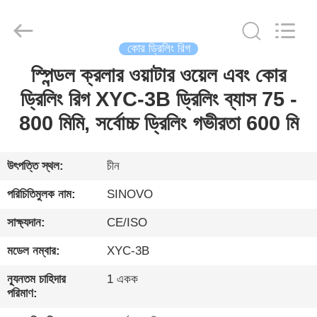
International
&
Sinovo
Heavy
Industry
কোর ড্রিলিং রিগ
Co.Ltd..
All
Rights
স্পিন্ডল ক্রলার ওয়াটার ওয়েল এবং কোর
বাড়ি
Reserved.
ড্রিলিং রিগ XYC-3B ড্রিলিং ব্যাস 75 -
পণ্য
800 মিমি, সর্বোচ্চ ড্রিলিং গভীরতা 600 মি
VR
উৎপত্তি স্থল:
চীন
প্রদর্শন
পরিচিতিমুলক নাম:
SINOVO
সাক্ষ্যদান:
CE/ISO
আমাদের
মডেল নম্বার:
XYC-3B
সম্পর্কে
ন্যূনতম চাহিদার
1 একক
পরিমাণ:
কারখানা