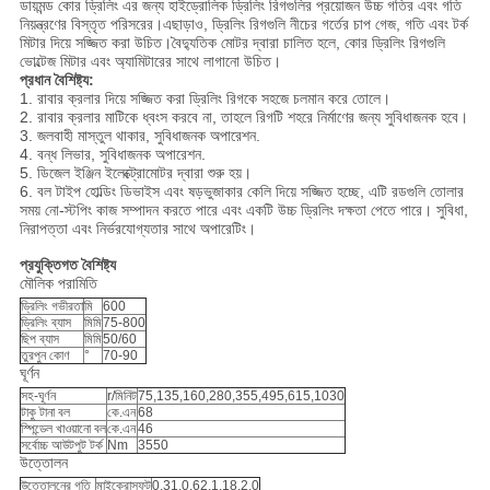
ডায়মন্ড কোর ড্রিলিং এর জন্য হাইড্রোলিক ড্রিলিং রিগগুলির প্রয়োজন উচ্চ গতির এবং গতি
নিয়ন্ত্রণের বিস্তৃত পরিসরের।এছাড়াও, ড্রিলিং রিগগুলি নীচের গর্তের চাপ গেজ, গতি এবং টর্ক
মিটার দিয়ে সজ্জিত করা উচিত।বৈদ্যুতিক মোটর দ্বারা চালিত হলে, কোর ড্রিলিং রিগগুলি
ভোল্টেজ মিটার এবং অ্যামিটারের সাথে লাগানো উচিত।
প্রধান বৈশিষ্ট্য:
1. রাবার ক্রলার দিয়ে সজ্জিত করা ড্রিলিং রিগকে সহজে চলমান করে তোলে।
2. রাবার ক্রলার মাটিকে ধ্বংস করবে না, তাহলে রিগটি শহরে নির্মাণের জন্য সুবিধাজনক হবে।
3. জলবাহী মাস্তুল থাকার, সুবিধাজনক অপারেশন.
4. বন্ধ লিভার, সুবিধাজনক অপারেশন.
5. ডিজেল ইঞ্জিন ইলেক্ট্রোমোটর দ্বারা শুরু হয়।
6. বল টাইপ হোল্ডিং ডিভাইস এবং ষড়ভুজাকার কেলি দিয়ে সজ্জিত হচ্ছে, এটি রডগুলি তোলার
সময় নো-স্টপিং কাজ সম্পাদন করতে পারে এবং একটি উচ্চ ড্রিলিং দক্ষতা পেতে পারে। সুবিধা,
নিরাপত্তা এবং নির্ভরযোগ্যতার সাথে অপারেটিং।
প্রযুক্তিগত বৈশিষ্ট্য
মৌলিক পরামিতি
ড্রিলিং গভীরতা
মি
600
ড্রিলিং ব্যাস
মিমি
75-800
ছিপ ব্যাস
মিমি
50/60
তুরপুন কোণ
°
70-90
ঘূর্ণন
সহ-ঘূর্ণন
r/মিনিট
75,135,160,280,355,495,615,1030
টাকু টানা বল
কে.এন
68
স্পিন্ডেল খাওয়ানো বল
কে.এন
46
সর্বোচ্চ আউটপুট টর্ক
Nm
3550
উত্তোলন
উত্তোলনের গতি
মাইক্রোসফট
0.31,0.62,1.18,2.0