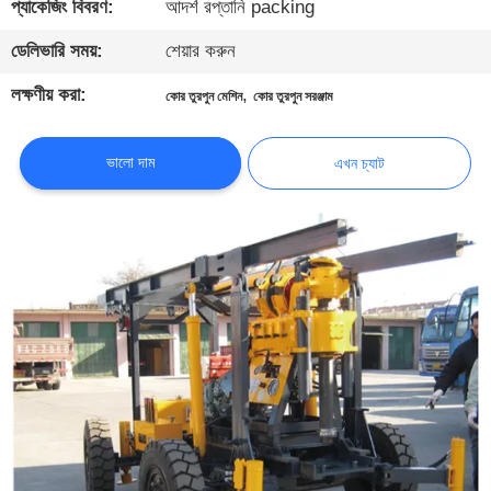
প্যাকেজিং বিবরণ:
আদর্শ রপ্তানি packing
ভ্রমণ
ডেলিভারি সময়:
শেয়ার করুন
মান
লক্ষণীয় করা:
,
কোর তুরপুন মেশিন
কোর তুরপুন সরঞ্জাম
নিয়ন্ত্রণ
ভালো দাম
এখন চ্যাট
যোগাযোগ
করুন
এখন
চ্যাট
COMPANY
NEWS