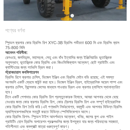
সাইট
ম্যাপ
পণ্যের বর্ণনা
গোপনীয়তা
নীতি
স্পিন্ডল ক্রলার কোর ড্রিলিং রিগ XYC-3B ড্রিলিং গভীরতা 600 মি এবং ড্রিলিং ব্যাস
75-800 মিমি
আবেদন পরিসীমা:
রেলওয়ে, জলবিদ্যুৎ, মহাসড়ক, সেতু এবং বাঁধ ইত্যাদির জন্য ইঞ্জিনিয়ারিং ভূতাত্ত্বিক
অনুসন্ধান; ভূতাত্ত্বিক কোর ড্রিলিং এবং জিওফিজিক্যাল অন্বেষণ; ছোট গ্রাউটিং এবং
ব্লাস্টিংয়ের জন্য গর্তগুলি ড্রিল করা।
স্ট্রাকচারাল কনফিগারেশন
ড্রিলিং রিগে ক্রলার চেসিস, ডিজেল ইঞ্জিন এবং ড্রিলিং মেইন বডি রয়েছে; এই সমস্ত
অংশগুলি একটি ফ্রেমে মাউন্ট করা হবে। ডিজেল ইঞ্জিন ড্রিল, হাইড্রোলিক অয়েল পাম্প এবং
ক্রলার চেসিস, ট্রান্সফার কেসের মাধ্যমে পাওয়ার ড্রিল এবং ক্রলার চ্যাসিসে স্থানান্তরিত
হবে।
চীনে একটি পেশাদার কোর ড্রিলিং রিগ প্রস্তুতকারক হিসাবে, আমরা আপনার থেকে বেছে
নেওয়ার জন্য কোর ক্রলার ড্রিলিং রিগ, কোর ট্রেলার ড্রিলিং রিগ এবং সম্পূর্ণ হাইড্রোলিক
কোর ড্রিলিং রিগ তৈরি করি।এই পণ্যগুলি নির্ভরযোগ্য, বহুমুখী এবং আপনার বিভিন্ন ড্রিলিং
অ্যাপ্লিকেশনগুলিকে সন্তুষ্ট করতে বিভিন্ন স্পেসিফিকেশনে আসে।
কোর ড্রিলিং রিগস- স্পিন্ডল টাইপ আদর্শভাবে অন্বেষণ, খনির, জলের কূপ এবং পাইল
গ্রাউটিং হোল ড্রিলিং অপারেশন প্রকল্পগুলির জন্য উপযুক্ত যার জন্য পরিবহনের সহজতা,
গতিশীলতা এবং কমপ্যাক্ট মাত্রা গুরুত্বপূর্ণ কারণ।