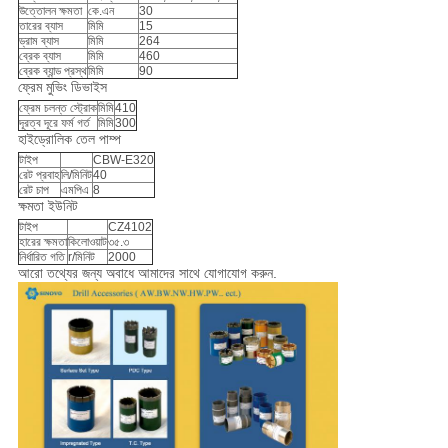
উত্তোলন ক্ষমতা
কে.এন
30
তারের ব্যাস
মিমি
15
ড্রাম ব্যাস
মিমি
264
ব্রেক ব্যাস
মিমি
460
ব্রেক ব্যান্ড প্রস্থ
মিমি
90
ফ্রেম মুভিং ডিভাইস
ফ্রেম চলন্ত স্ট্রোক
মিমি
410
দূরত্ব দূরে ফর্ম গর্ত
মিমি
300
হাইড্রোলিক তেল পাম্প
টাইপ
CBW-E320
রেট প্রবাহ
লি/মিনিট
40
রেট চাপ
এমপিএ
8
ক্ষমতা ইউনিট
টাইপ
CZ4102
হারের ক্ষমতা
কিলোওয়াট
৩৫.৩
নির্ধারিত গতি
r/মিনিট
2000
আরো তথ্যের জন্য অবাধে আমাদের সাথে যোগাযোগ করুন.