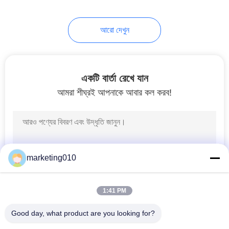
26
আরো দেখুন
ডায়াফ্র্যাগ ওয়াল সরঞ্জাম
একটি বার্তা রেখে যান
আমরা শীঘ্রই আপনাকে আবার কল করব!
15
অনুভূমিক দিকনির্দেশনা
marketing010
ড্রিলিং রিগ
1:41 PM
Good day, what product are you looking for?