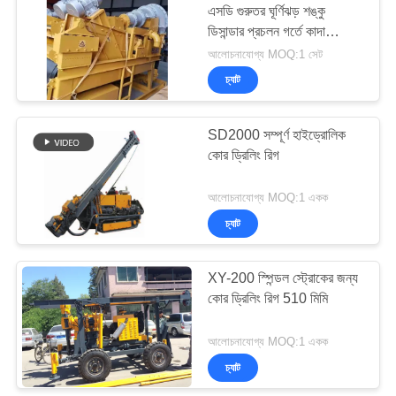
এসডি গুরুতর ঘূর্ণিঝড় শঙ্কু
ডিসান্ডার প্রচলন গর্তে কাদা
33
পরিষ্কার করার জন্য ব্যবহৃত হয়
আলোচনাযোগ্য MOQ:1 সেট
চ্যাট
হাইড্রোলিক ক্রলার ড্রিলস
SD2000 সম্পূর্ণ হাইড্রোলিক
কোর ড্রিলিং রিগ
আলোচনাযোগ্য MOQ:1 একক
চ্যাট
27
XY-200 স্পিন্ডল স্ট্রোকের জন্য
Desander
কোর ড্রিলিং রিগ 510 মিমি
আলোচনাযোগ্য MOQ:1 একক
চ্যাট