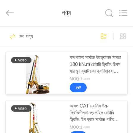
International
&
Sinovo
পণ্য
Heavy
Industry
Co.Ltd..
All
Rights
বাড়ি
48
Reserved.
সব পণ্য
হাইড্রোলিক পাইল ব্রেকার
পণ্য
কম দামের সর্বোচ্চ উত্তোলন ক্ষমতা
180 kN.m রোটারি ড্রিলিং রিগস
VR
যার মূল ক্যাট বেস ক্যারিয়ার সর্বোচ্চ
প্রদর্শন
ড্রিলিং গভীরতা 57.5 মি
MOQ:1 একক
চ্যাট
68
আমাদের
আসল CAT চ্যাসিস উচ্চ
সম্পর্কে
রোটারি ড্রিলিং রিগস
স্থিতিশীলতা বড় পাইল রোটারি
ড্রিলিং রিগ ব্যাস সর্বোচ্চ গভীরতা
কারখানা
110 মি ব্যাস 3000 মিমি
MOQ:1 একক