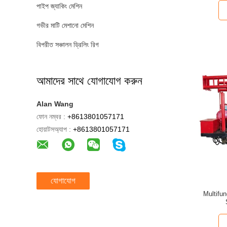
পাইপ জ্যাকিং মেশিন
গভীর মাটি মেশানো মেশিন
বিপরীত সঞ্চালন ড্রিলিং রিগ
আমাদের সাথে যোগাযোগ করুন
Alan Wang
ফোন নম্বর :
+8613801057171
হোয়াটসঅ্যাপ :
+8613801057171
যোগাযোগ
Multifunc