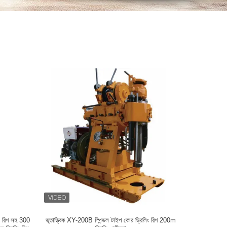
ং রিগ সহ 300
ভূতাত্ত্বিক XY-200B স্পিন্ডল টাইপ কোর ড্রিলিং রিগ 200m