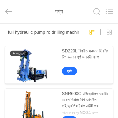
derlandse
ληνικά
日
পণ্য
本語
한국
العرب
हिन्दी
Türkçe
বাড়ি
ndonesia
iếng Việt
full hydraulic pump rc drilling machine অনলাইন উত্পাদন
ไทย
বাংলা
فارسی
পণ্য
Polski
SD220L বিপরীত সঞ্চালন ড্রিলিং
রিগ ক্রলার পূর্ণ জলবাহী পাম্প
VR
চীন
ভাল
প্রদর্শন
গুণমান
চ্যাট
হাইড্রোলিক
পাইল
ব্রেকার
সরবরাহকারী.
আমাদের
Copyright
©
2010
SNR600C হাইড্রোলিক ওয়াটার
সম্পর্কে
-
2026
ওয়েল ড্রিলিং রিগ মোবাইল
Beijing
Sinovo
হাইড্রোলিক ট্রাক মাউন্ট করা,
International
&
কারখানা
ট্রেলার মাউন্ট করা এবং ক্রলার মাউন্ট
আলোচনাযোগ্য MOQ:1 একক
Sinovo
Heavy
করা