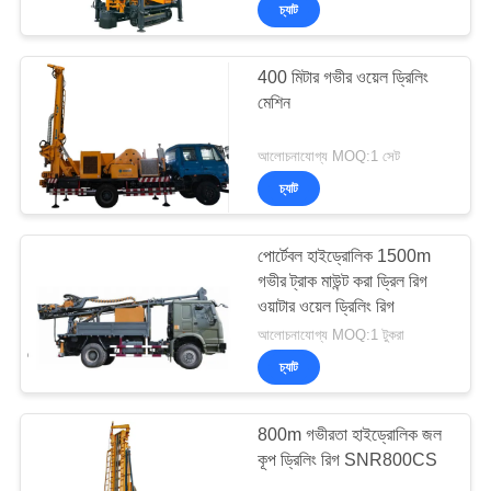
ভ্রমণ
Industry
চ্যাট
Co.Ltd..
All
Rights
Reserved.
মান
400 মিটার গভীর ওয়েল ড্রিলিং
মেশিন
নিয়ন্ত্রণ
আলোচনাযোগ্য MOQ:1 সেট
যোগাযোগ
চ্যাট
করুন
পোর্টেবল হাইড্রোলিক 1500m
গভীর ট্রাক মাউন্ট করা ড্রিল রিগ
এখন
ওয়াটার ওয়েল ড্রিলিং রিগ
চ্যাট
আলোচনাযোগ্য MOQ:1 টুকরা
চ্যাট
COMPANY
800m গভীরতা হাইড্রোলিক জল
NEWS
কূপ ড্রিলিং রিগ SNR800CS